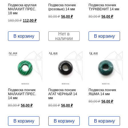
Подвеска круглая
Подвеска пончик
Подвеска пончик
МАЛАХИТ ПРЕС.
(розовые) 14 мм
ТУРКВЕНИТ 14 мм
18 мм
Первоначальная
Текущая
Первоначал
Текущ
80,00
₽
56,00
₽
80,00
₽
56,00
₽
Первоначальная
Текущая
цена
цена:
цена
цена:
160,00
₽
112,00
₽
цена
цена:
составляла
56,00 ₽.
составляла
56,00 ₽
составляла
112,00 ₽.
80,00 ₽.
80,00 ₽.
160,00 ₽.
Нет в
В корзину
В корзину
наличии
Подвеска пончик
Подвеска пончик
Подвеска пончик
МАЛАХИТ ПРЕС.
АГАТ ЧЕРНЫЙ 14
ЯШМА 14 мм
14 мм
мм
Первоначал
Текущ
80,00
₽
56,00
₽
Первоначальная
Текущая
Первоначальная
Текущая
цена
цена:
80,00
₽
56,00
₽
80,00
₽
56,00
₽
цена
цена:
цена
цена:
составляла
56,00 ₽
составляла
56,00 ₽.
составляла
56,00 ₽.
80,00 ₽.
80,00 ₽.
80,00 ₽.
В корзину
В корзину
В корзину