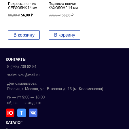
Подвеска пончик
Подвеска пончик
СЕРДОЛИК 14 мм
КАХОЛОНГ 14 мм
Первоначальная
Текущая
Первоначальная
Текущая
80,00
₽
56,00
₽
80,00
₽
56,00
₽
цена
цена:
цена
цена:
составляла
56,00 ₽.
составляла
56,00 ₽.
80,00 ₽.
80,00 ₽.
В корзину
В корзину
КОНТАКТЫ
8 (985) 739-82-84
stelmuxov@mail.ru
Для самовывоза:
Россия, г. Москва, ул. Высокая д. 13 (м. Коломенская)
пн — пт 9:00 — 18:00
сб, вс — выходные
Ю
Т
КАТАЛОГ