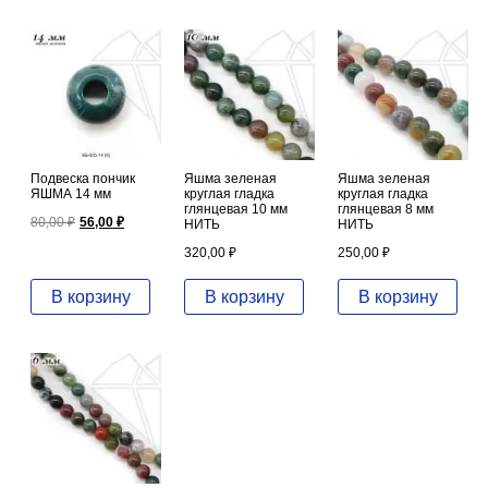
Подвеска пончик
Яшма зеленая
Яшма зеленая
ЯШМА 14 мм
круглая гладка
круглая гладка
глянцевая 10 мм
глянцевая 8 мм
Первоначальная
Текущая
80,00
₽
56,00
₽
НИТЬ
НИТЬ
цена
цена:
составляла
56,00 ₽.
320,00
₽
250,00
₽
80,00 ₽.
В корзину
В корзину
В корзину