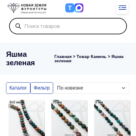
Т
Поиск
товаров
Яшма
Главная
> Товар Камень > Яшма
зеленая
зеленая
Каталог
Фильтр