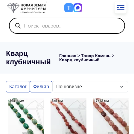
Т
Поиск
товаров
Кварц
Главная
> Товар Камень >
Кварц клубничный
клубничный
Каталог
Фильтр