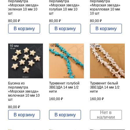
перламутра
перламутра
перламутра
«Морская звезда»
«Морская звезда»
«Морская звезда»
зеленая 10 мм 10
голубая 10 мм 10
коралловая 10 мм
шт
шт
10 шт
80,00
₽
80,00
₽
80,00
₽
В корзину
В корзину
В корзину
Бусина из
Турквенит голубой
Турквенит белый
перламутра
ЗВЕЗДА 14 мм 1/2
ЗВЕЗДА 14 мм 1/2
«Морская звезда»
нити
нити
молочная 10 мм 10
160,00
₽
160,00
₽
шт
80,00
₽
Нет в
В корзину
В корзину
наличии