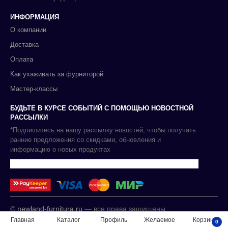
ИНФОРМАЦИЯ
О компании
Доставка
Оплата
Как ухаживать за фурниторой
Мастер-классы
БУДЬТЕ В КУРСЕ СОБЫТИЙ С ПОМОЩЬЮ НОВОСТНОЙ
РАССЫЛКИ
*Подпишитесь на нашу рассылку новостей, чтобы получать
ранние предложения со скидками, обновления и
информацию о новых продуктах
©
newland-furnitura.ru
— все права защищены
Главная
Каталог
Профиль
Желаемое
Корзина
0