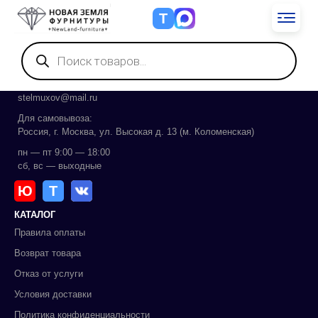
Т
Поиск
товаров
КОНТАКТЫ
8 (985) 739-82-84
stelmuxov@mail.ru
Для самовывоза:
Россия, г. Москва, ул. Высокая д. 13 (м. Коломенская)
пн — пт 9:00 — 18:00
сб, вс — выходные
Ю
Т
КАТАЛОГ
Правила оплаты
Возврат товара
Отказ от услуги
Условия доставки
Политика конфиденциальности